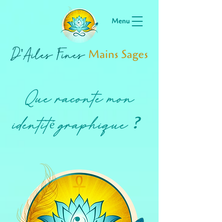
Menu
D'Ailes Fines
Mains Sages
Que raconte mon
?
identit
graphique
?
é