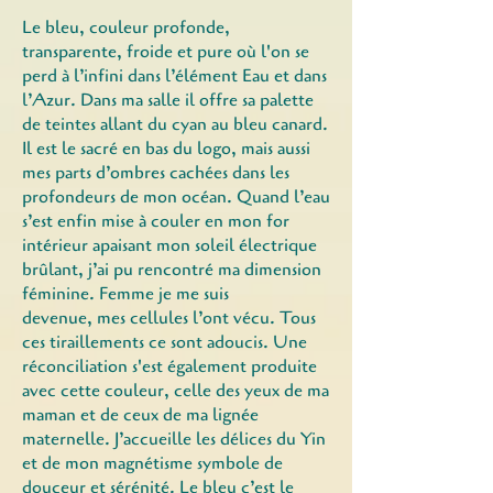
Le bleu, couleur profonde,
transparente, froide et pure où l'on se
perd à l’infini dans l’élément Eau et dans
l’Azur. Dans ma salle il offre sa palette
de teintes allant du cyan au bleu canard.
Il est le sacré en bas du logo, mais aussi
mes parts d’ombres cachées dans les
profondeurs de mon océan. Quand l’eau
s’est enfin mise à couler en mon for
intérieur apaisant mon soleil électrique
brûlant, j’ai pu rencontré ma dimension
féminine. Femme je me suis
devenue,
mes cellules l’ont vécu. Tous
ces tiraillements ce sont adoucis. Une
réconciliation s'est également produite
avec cette couleur, celle des yeux de ma
maman et de ceux de ma lignée
maternelle. J’accueille les délices du Yin
et de mon magnétisme symbole de
douceur et sérénité. Le bleu c’est le