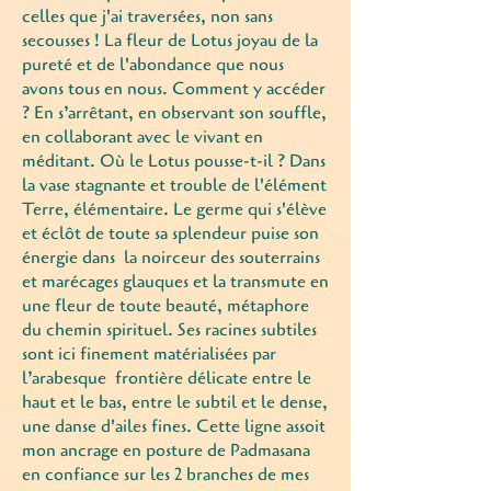
celles que j'ai traversées, non sans
secousses ! La fleur de Lotus joyau de la
pureté et de l'abondance que nous
avons tous en nous. Comment y accéder
? En s’arrêtant, en observant son souffle,
en collaborant avec le vivant en
méditant. Où le Lotus pousse-t-il ? Dans
la vase stagnante et trouble de l'élément
Terre, élémentaire. Le germe qui s'élève
et éclôt de toute sa splendeur puise son
énergie dans la noirceur des souterrains
et marécages glauques et la transmute en
une fleur de toute beauté, métaphore
du chemin spirituel. Ses racines subtiles
sont ici finement matérialisées par
l’arabesque frontière délicate entre le
haut et le bas, entre le subtil et le dense,
une danse d'ailes fines. Cette ligne assoit
mon ancrage en posture de Padmasana
en confiance sur les 2 branches de mes