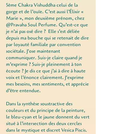
5ème Chakra Vishuddha celui de la
gorge et de l’ouïe. C’est aussi l’Élixir «
Marie », mon deuxième prénom, chez
@Pravaha Soul Perfume. Qu’est-ce que
je n’ai pas osé dire ? Elle s’est déliée
depuis ma bouche qui se retenait de dire
par loyauté familiale par convention
sociétale. J'ose maintenant
communiquer. Suis-je claire quand je
m’exprime ? Suis-je pleinement à ton
écoute ? Je dis ce que j’ai à dire à haute
voix et l’énonce clairement. J'exprime
mes besoins, mes sentiments, et apprécie
d’être entendue.
Dans la synthèse soustractive des
couleurs et du principe de la peinture,
le bleu-cyan et le jaune donnent du vert
situé à l’intersection des deux cercles
dans le mystique et discret Vesica Piscis.