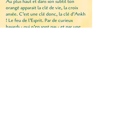
Au plus haut et dans son subtil ton
orangé apparait la clé de vie, la croix
ansée. C’est une clé donc, la clé d’Ankh
! Le feu de l’Esprit. Par de curieux
hasards - qui n’en sont pas - et par une
suite de révélations j'ai d’étranges
connexions avec l’Égypte ancienne.
Plusieurs fois dans ma vie, on m’a dit que
je ressemblais à une Égyptienne et
quelques synchronicités en 2023 m’ont
très
étonnamment
rapprochée
d’Hathor. C’est comme si cette prêtresse
de la naissance, de l’amour, de la joie, de
la beauté et de la musique antérieure à
Isis, Aphrodite ou Vénus, je la connaissais
déjà. Hathor de Denderah serait selon
les écrits, la demeure ou l'épouse
d’Horus, le Dieu Faucon céleste, fils du
ciel et de la Terre, dont l'œil protecteur
est comme la glande pinéale, le 3ème
œil, siège de l’intuition et du